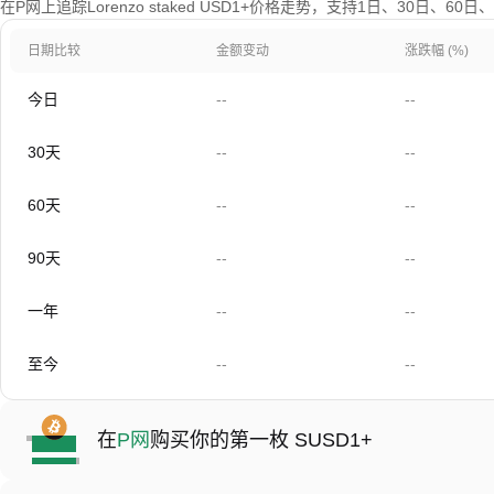
在P网上追踪Lorenzo staked USD1+价格走势，支持1日、30日、6
日期比较
金额变动
涨跌幅 (%)
今日
--
--
30天
--
--
60天
--
--
90天
--
--
一年
--
--
至今
--
--
在
P网
购买你的第一枚 SUSD1+