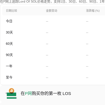
在P网上追踪Lord Of SOL价格走势，支持1日、30日、60日、90日、
日期比较
金额变动
涨跌幅 (%)
今日
--
--
30天
--
--
60天
--
--
90天
--
--
一年
--
--
至今
--
--
在
P网
购买你的第一枚 LOS