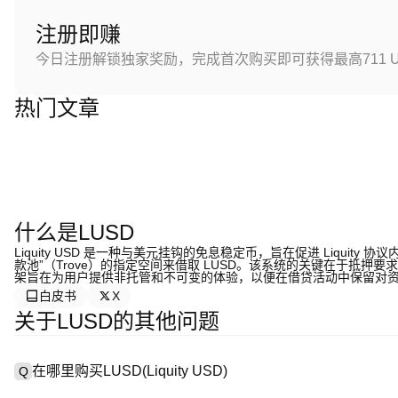
注册即赚
今日注册解锁独家奖励，完成首次购买即可获得最高711 U
热门文章
什么是LUSD
Liquity USD 是一种与美元挂钩的免息稳定币，旨在促进 Liquity
款池”（Trove）的指定空间来借取 LUSD。该系统的关键在于抵押要
架旨在为用户提供非托管和不可变的体验，以便在借贷活动中保留对
白皮书
X
关于LUSD的其他问题
在哪里购买LUSD(Liquity USD)
Q