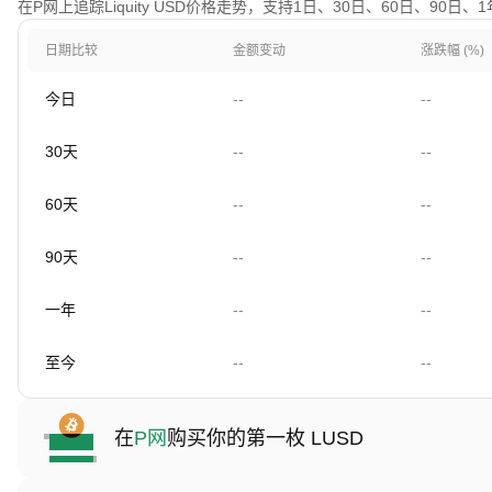
在P网上追踪Liquity USD价格走势，支持1日、30日、60日、90日
日期比较
金额变动
涨跌幅 (%)
今日
--
--
30天
--
--
60天
--
--
90天
--
--
一年
--
--
至今
--
--
在
P网
购买你的第一枚 LUSD