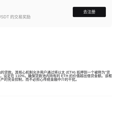
去注册
SDT 的交易奖励
 协议内的贷款。其核心机制允许用户通过将以太 (ETH) 抵押到一个被称为“贷
求，设定在 110%，确保贷款池内持有的 ETH 的价值超出借贷金额。该框
资产的完全控制，而不必担心传统金融中介的干扰。