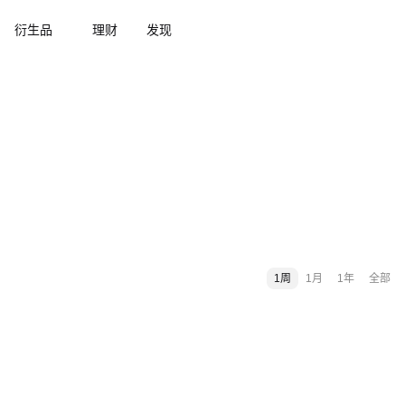
衍生品
理财
发现
1周
1月
1年
全部