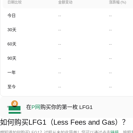
日期比较
金额变动
涨跌幅 (%)
今日
--
--
30天
--
--
60天
--
--
90天
--
--
一年
--
--
至今
--
--
在
P网
购买你的第一枚 LFG1
如何购买LFG1（Less Fees and Gas）？
想知道如何购买LFG1？过程从未如此简单！您可以通过点击
链接
，按照我