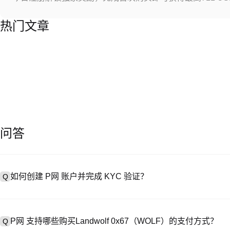
热门文章
问答
如何创建 P网 账户并完成 KYC 验证？
Q
创建账户需访问
注册页面
或下载 P网 应用（iOS/Android），
A
成验证。注册后进入 “设置→安全与验证”，上传有效身份证件和自拍。验
P网 支持哪些购买Landwolf 0x67（WOLF）的支付方式？
Q