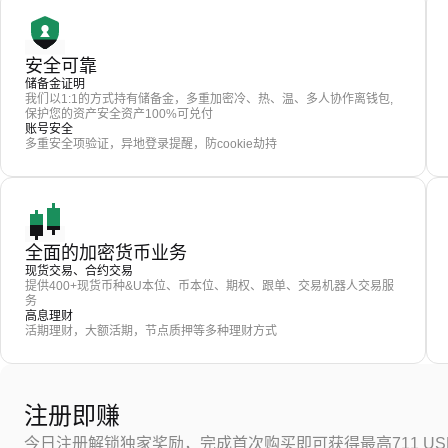
安全可靠
储备金证明
我们以1:1的方式持有储备金，多重加密冷、热、温、多人协作离钱包,
保护您的资产安全资产100%可兑付
账号安全
多重安全项验证，异地登录提醒，防cookie劫持
全面的加密货币业务
现货交易、合约交易
提供400+现货币种&U本位、币本位、期权、跟单、交易机器人交易服
务
高息理财
活期理财，大额活期，节点质押等多种理财方式
注册即赚
今日注册解锁独家奖励，完成首次购买即可获得最高711 US