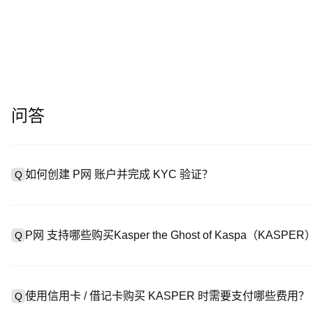
问答
如何创建 P网 账户并完成 KYC 验证？
Q
创建账户需访问
注册页面
或下载 P网 应用（iOS/Android
A
成验证。注册后进入 “设置→安全与验证”，上传有效身份证件和自拍。
P网 支持哪些购买Kasper the Ghost of Kaspa（KAS
Q
P网 支持：1）信用卡 / 借记卡（Visa/MasterCard）即时
A
处购买 USDT；3）银行转账（法币入金）支持美元等法币，到账需 
使用信用卡 / 借记卡购买 KASPER 时需要支付哪些费用？
Q
易，提供定制报价。