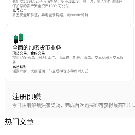
我们以1:1的方式持有储备金，多重加密冷、热、温、多人协作离钱包,
保护您的资产安全资产100%可兑付
账号安全
多重安全项验证，异地登录提醒，防cookie劫持
全面的加密货币业务
现货交易、合约交易
提供400+现货币种&U本位、币本位、期权、跟单、交易机器人交易服
务
高息理财
活期理财，大额活期，节点质押等多种理财方式
注册即赚
今日注册解锁独家奖励，完成首次购买即可获得最高711 U
热门文章