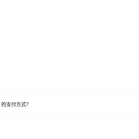
），点击 “注册”，提供邮箱或手机号，设置密码，并通过确认链接或短信验证码完
验证通常在 24-48 小时内完成。
PER）的支付方式？
购买稳定币（USDT）；2）点对点（P2P）交易，通过托管机制直接从其他用户
1-3 个工作日；4）场外交易（OTC）处理超过 10 万美元的大宗交