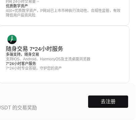
P网 24小时交易量 --
优质数字资产
400+优质数字资产，P网对已上市币种执行流动性、合规性监管，有效
降低用户投资风险
随身交易 7*24小时服务
多端支持，随身交易
支持IOS、Android、HarmonyOS及主流桌面浏览器
7*24小时客户服务
7*24小时专业答疑，守护您的资产
去注册
SDT 的交易奖励