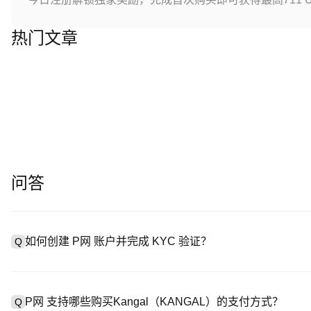
热门文章
问答
如何创建 P网 账户并完成 KYC 验证？
Q
创建账户需访问
注册页面
或下载 P网 应用（iOS/Android
A
成验证。注册后进入 “设置→安全与验证”，上传有效身份证件和自拍。
P网 支持哪些购买Kangal（KANGAL）的支付方式？
Q