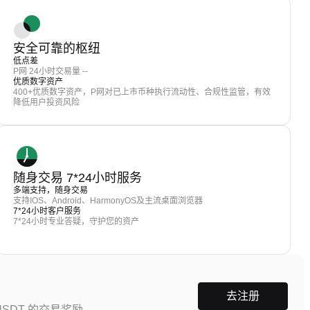
安全可靠的枢纽
低点差
P网 24小时交易量 --
优质数字资产
400+优质数字资产，P网对已上市币种执行流动性、合规性监管，有效
降低用户投资风险
随身交易 7*24小时服务
多端支持，随身交易
支持IOS、Android、HarmonyOS及主流桌面浏览器
7*24小时客户服务
7*24小时专业答疑，守护您的资产
去注册
SDT 的交易奖励