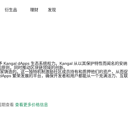
衍生品
理财
发现
ngal dApps 生态系统权力。Kangal 从以其保护特性而闻名的安纳
p 的原则，同时推动区块链领域的创新。
al 代币独家铸造的。这一独特机制激励社区成员持有和质押他们的资产，从而促
 dApps 繁荣发展的平台，确保开发者和用户都能从一个充满活力、互联
全周期查看
查看更多价格信息