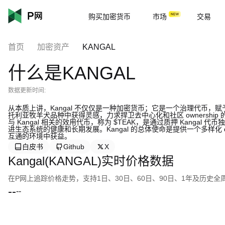
购买加密货币
市场
交易
首页
加密资产
KANGAL
什么是KANGAL
数据更新时间:
从本质上讲，Kangal 不仅仅是一种加密货币；它是一个治理代币，赋予 Ka
托利亚牧羊犬品种中获得灵感，力求捍卫去中心化和社区 ownershi
与 Kangal 相关的效用代币，称为 $TEAK，是通过质押 Kang
进生态系统的健康和长期发展。Kangal 的总体使命是提供一个多样化
互通的环境中获益。
白皮书
Github
X
Kangal(KANGAL)实时价格数据
在P网上追踪价格走势，支持1日、30日、60日、90日、1年及历史
--
--