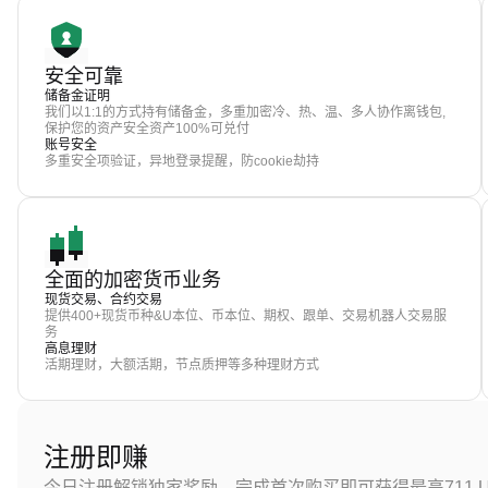
安全可靠
储备金证明
我们以1:1的方式持有储备金，多重加密冷、热、温、多人协作离钱包,
保护您的资产安全资产100%可兑付
账号安全
多重安全项验证，异地登录提醒，防cookie劫持
全面的加密货币业务
现货交易、合约交易
提供400+现货币种&U本位、币本位、期权、跟单、交易机器人交易服
务
高息理财
活期理财，大额活期，节点质押等多种理财方式
注册即赚
今日注册解锁独家奖励，完成首次购买即可获得最高711 U