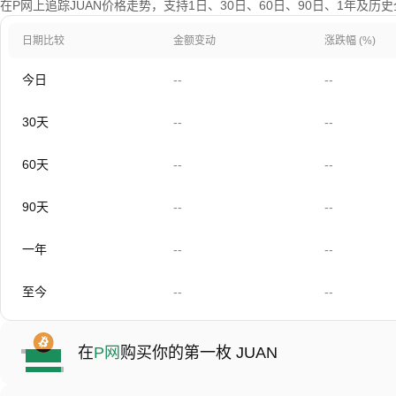
在P网上追踪JUAN价格走势，支持1日、30日、60日、90日、1年及历
日期比较
金额变动
涨跌幅 (%)
今日
--
--
30天
--
--
60天
--
--
90天
--
--
一年
--
--
至今
--
--
在
P网
购买你的第一枚 JUAN