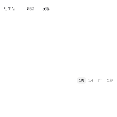
衍生品
理财
发现
1周
1月
1年
全部