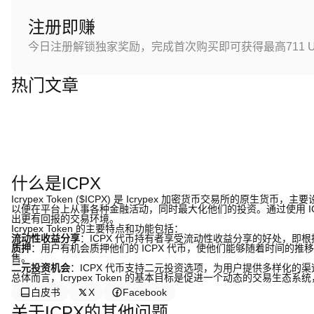
注册即赚
今日注册解锁独家奖励，完成首次购买即可获得最高711 U
热门文章
什么是ICPX
Icrypex Token ($ICPX) 是 Icrypex 加密货币交易所
以便在平台上从事各种金融活动，同时最大化他们的投资。通过使用 I
出更有回报的交易环境。
Icrypex Token 的主要特点和功能包括：
流动性收益分享
：ICPX 代币持有者享受流动性收益分享的好处，即根据
质押
：用户有机会质押他们的 ICPX 代币，使他们能够随着时间的
售。
二元投资机会
：ICPX 代币支持二元投资选项，为用户提供多样化的
总体而言，Icrypex Token 的基本目标是促进一个动态的交易生
白皮书
X
Facebook
关于ICPX的其他问题