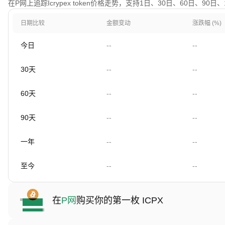
在P网上追踪Icrypex token价格走势，支持1日、30日、60日、90
日期比较
金额变动
涨跌幅 (%)
今日
--
--
30天
--
--
60天
--
--
90天
--
--
一年
--
--
至今
--
--
在
P网
购买你的第一枚 ICPX