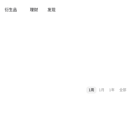
衍生品
理财
发现
1周
1月
1年
全部