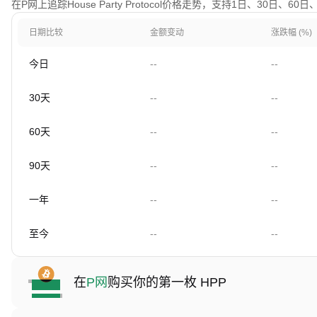
在P网上追踪House Party Protocol价格走势，支持1日、30日、
日期比较
金额变动
涨跌幅 (%)
今日
--
--
30天
--
--
60天
--
--
90天
--
--
一年
--
--
至今
--
--
在
P网
购买你的第一枚 HPP