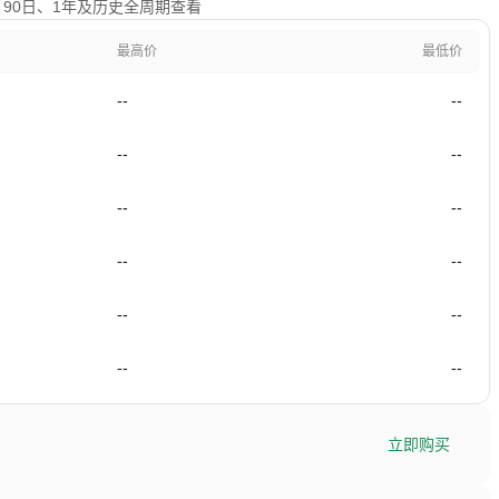
60日、90日、1年及历史全周期查看
最高价
最低价
--
--
--
--
--
--
--
--
--
--
--
--
立即购买