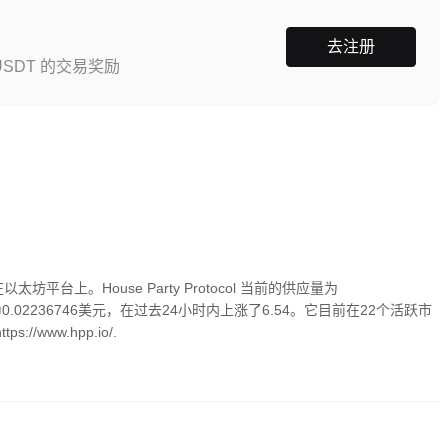
去注册
SDT 的交易奖励
在以太坊平台上。House Party Protocol 当前的供应量为
已知价格为0.02236746美元，在过去24小时内上涨了6.54。它目前在22个活跃市
/www.hpp.io/.