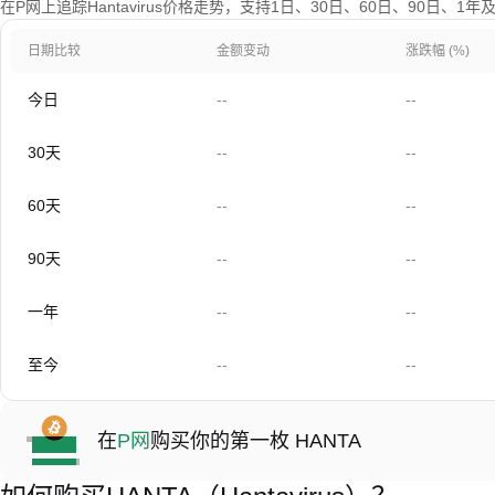
在P网上追踪Hantavirus价格走势，支持1日、30日、60日、90日、1
日期比较
金额变动
涨跌幅 (%)
今日
--
--
30天
--
--
60天
--
--
90天
--
--
一年
--
--
至今
--
--
在
P网
购买你的第一枚 HANTA