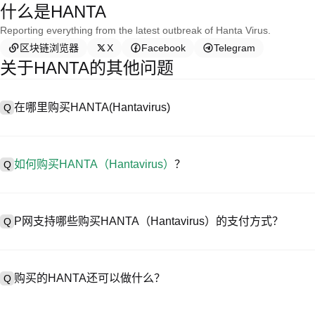
什么是HANTA
Reporting everything from the latest outbreak of Hanta Virus.
区块链浏览器
X
Facebook
Telegram
关于HANTA的其他问题
在哪里购买HANTA(Hantavirus)
Q
A
中心化交易所（CEX）是购买Hantavirus最简单、最可靠的方式
用户轻松交易。例如，P网支持多种代币交易，包括HANTA，并提供
如何购买HANTA（Hantavirus）
？
Q
在 CEX 购买Hantavirus一般需要以下步骤：
步骤1.创建账户并完成身份认证（KYC）。
A
在P网仅需4步就可开启您的加密资产交易之旅，安全便捷地买卖HANTA（
步骤2.在账户中存入法币或者加密货币。
P网支持哪些购买HANTA（Hantavirus）的支付方式？
Q
步骤3.在CEX中搜索HANTA。
步骤4.以市场价或限价下单购买。
A
P网支持：
1）信用卡/借记卡（Visa/MasterCard）即时购买稳定币（USDT）；
购买的HANTA还可以做什么？
Q
2）点对点（P2P）交易，通过托管机制直接从其他用户处购买 USDT
3）银行转账（法币入金）支持美元等法币，到账需1-3个工作日；