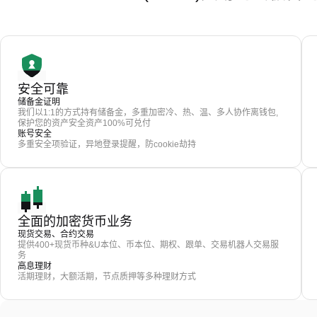
安全可靠
储备金证明
我们以1:1的方式持有储备金，多重加密冷、热、温、多人协作离钱包,
保护您的资产安全资产100%可兑付
账号安全
多重安全项验证，异地登录提醒，防cookie劫持
全面的加密货币业务
现货交易、合约交易
提供400+现货币种&U本位、币本位、期权、跟单、交易机器人交易服
务
高息理财
活期理财，大额活期，节点质押等多种理财方式