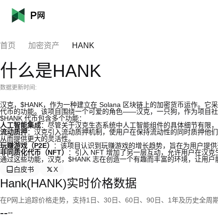
首页
加密资产
HANK
什么是HANK
数据更新时间:
汉克，$HANK，作为一种建立在 Solana 区块链上的加密货币运作。
代币的功能。该项目围绕一个可爱的角色——汉克，一只狗，作为项目社
$HANK 代币包含多个功能：
人工智能集成
：尽管关于汉克生态系统中人工智能组件的具体细节有限，
流动质押
：汉克引入流动质押机制，使用户在保持流动性的同时质押他们
从而提供更大的灵活性。
玩赚游戏（P2E）
：该项目认识到玩赚游戏的增长趋势，旨在为用户提供
非同质化代币（NFT）
：引入 NFT 增加了另一层互动，允许用户在汉
通过这些功能，汉克，$HANK 志在创造一个有趣而丰富的环境，让用
白皮书
X
Hank(HANK)实时价格数据
在P网上追踪价格走势，支持1日、30日、60日、90日、1年及历史全周
--
--