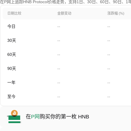
在P网上追踪HNB Protocol价格走势，支持1日、30日、60日、90日
日期比较
金额变动
涨跌幅 (%)
今日
--
--
30天
--
--
60天
--
--
90天
--
--
一年
--
--
至今
--
--
在
P网
购买你的第一枚 HNB