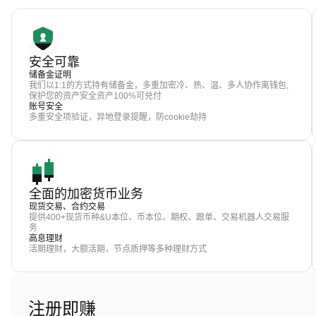
安全可靠
储备金证明
我们以1:1的方式持有储备金，多重加密冷、热、温、多人协作离钱包,
保护您的资产安全资产100%可兑付
账号安全
多重安全项验证，异地登录提醒，防cookie劫持
全面的加密货币业务
现货交易、合约交易
提供400+现货币种&U本位、币本位、期权、跟单、交易机器人交易服
务
高息理财
活期理财，大额活期，节点质押等多种理财方式
注册即赚