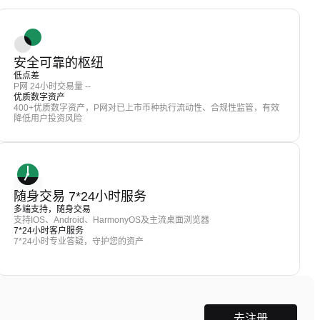
安全可靠的枢纽
低点差
P网 24小时交易量 --
优质数字资产
400+优质数字资产，P网对已上市币种执行流动性、合规性监管，有效
降低用户投资风险
随身交易 7*24小时服务
多端支持，随身交易
支持IOS、Android、HarmonyOS及主流桌面浏览器
7*24小时客户服务
7*24小时专业答疑，守护您的资产
去注册