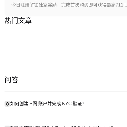
今日注册解锁独家奖励，完成首次购买即可获得最高711 U
热门文章
问答
如何创建 P网 账户并完成 KYC 验证？
Q
创建账户需访问
注册页面
或下载 P网 应用（iOS/Android
A
成验证。注册后进入 “设置→安全与验证”，上传有效身份证件和自拍。