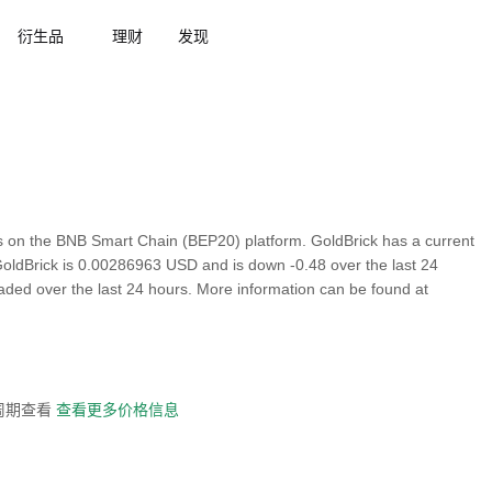
衍生品
理财
发现
 on the BNB Smart Chain (BEP20) platform. GoldBrick has a current
 GoldBrick is 0.00286963 USD and is down -0.48 over the last 24
traded over the last 24 hours. More information can be found at
全周期查看
查看更多价格信息