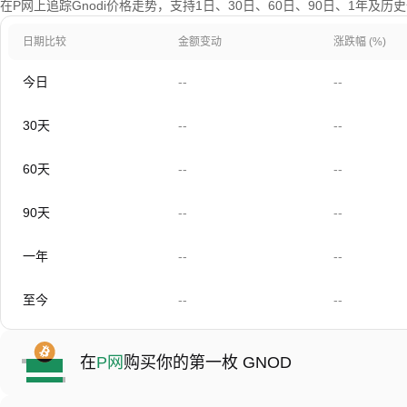
在P网上追踪Gnodi价格走势，支持1日、30日、60日、90日、1年及历
日期比较
金额变动
涨跌幅 (%)
今日
--
--
30天
--
--
60天
--
--
90天
--
--
一年
--
--
至今
--
--
在
P网
购买你的第一枚 GNOD