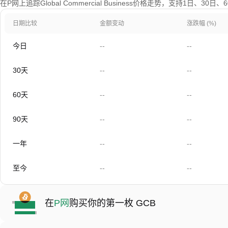
在P网上追踪Global Commercial Business价格走势，支持1日、3
日期比较
金额变动
涨跌幅 (%)
今日
--
--
30天
--
--
60天
--
--
90天
--
--
一年
--
--
至今
--
--
在
P网
购买你的第一枚 GCB