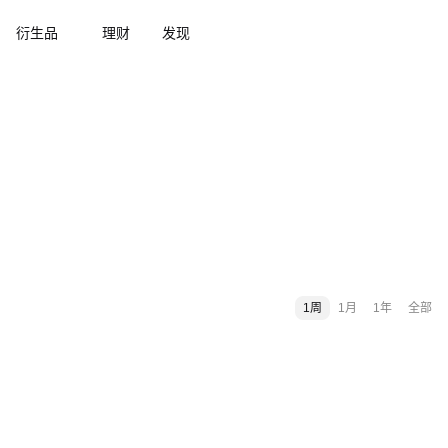
衍生品
理财
发现
1周
1月
1年
全部