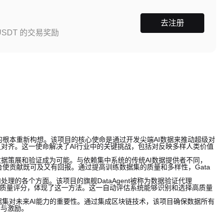
去注册
SDT 的交易奖励
的根本重新构想。该项目的核心使命是通过开发尖端AI数据来推动超级对
对齐。这一使命解决了AI行业中的关键挑战，包括对反映多样人类价值
据策展和验证成为可能。与依赖集中系统的传统AI数据提供者不同，
台使贡献既可及又有回报。通过提高训练数据集的质量和多样性，Gata
和处理的各个方面。该项目的旗舰DataAgent被称为数据验证代理
1的质量评分，体现了这一方法。这一自动评估系统能够识别和选择高质量
数据集对未来AI能力的重要性。通过集成区块链技术，该项目确保数据所有
参与激励。