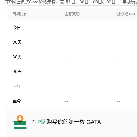
在P网上追踪Gata价格走势，支持1日、30日、60日、90日、1年及
日期比较
金额变动
涨跌幅 (%)
今日
--
--
30天
--
--
60天
--
--
90天
--
--
一年
--
--
至今
--
--
在
P网
购买你的第一枚 GATA