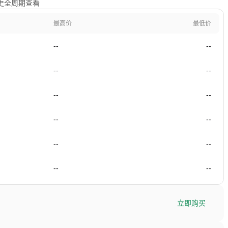
历史全周期查看
最高价
最低价
--
--
--
--
--
--
--
--
--
--
--
--
立即购买