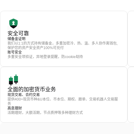
安全可靠
储备金证明
我们以1:1的方式持有储备金，多重加密冷、热、温、多人协作离钱包,
保护您的资产安全资产100%可兑付
账号安全
多重安全项验证，异地登录提醒，防cookie劫持
全面的加密货币业务
现货交易、合约交易
提供400+现货币种&U本位、币本位、期权、跟单、交易机器人交易服
务
高息理财
活期理财，大额活期，节点质押等多种理财方式