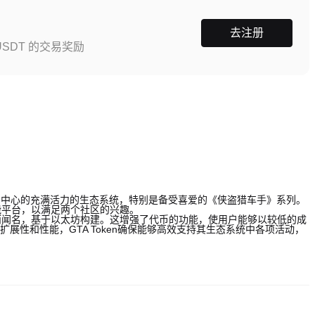
去注册
SDT 的交易奖励
游戏为中心的充满活力的生态系统，特别是备受喜爱的《侠盗猎车手》系列。
能平台，以满足两个社区的兴趣。
协议而闻名，基于以太坊构建。这增强了代币的功能，使用户能够以较低的成
可扩展性和性能，GTA Token确保能够高效支持其生态系统中各项活动，