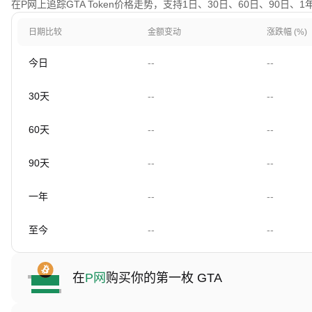
在P网上追踪GTA Token价格走势，支持1日、30日、60日、90日、
日期比较
金额变动
涨跌幅 (%)
今日
--
--
30天
--
--
60天
--
--
90天
--
--
一年
--
--
至今
--
--
在
P网
购买你的第一枚 GTA