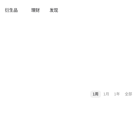
衍生品
理财
发现
1周
1月
1年
全部