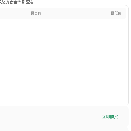
1年及历史全周期查看
最高价
最低价
--
--
--
--
--
--
--
--
--
--
--
--
立即购买