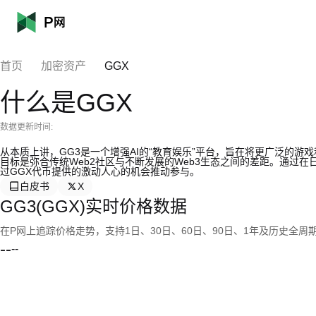
首页
加密资产
GGX
什么是GGX
数据更新时间:
从本质上讲，GG3是一个增强AI的“教育娱乐”平台，旨在将更广泛的游
目标是弥合传统Web2社区与不断发展的Web3生态之间的差距。通过
过GGX代币提供的激动人心的机会推动参与。
白皮书
X
GG3(GGX)实时价格数据
在P网上追踪价格走势，支持1日、30日、60日、90日、1年及历史全周
--
--