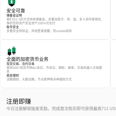
安全可靠
储备金证明
我们以1:1的方式持有储备金，多重加密冷、热、温、多人协作离钱包,
保护您的资产安全资产100%可兑付
账号安全
多重安全项验证，异地登录提醒，防cookie劫持
全面的加密货币业务
现货交易、合约交易
提供400+现货币种&U本位、币本位、期权、跟单、交易机器人交易服
务
高息理财
活期理财，大额活期，节点质押等多种理财方式
注册即赚
今日注册解锁独家奖励，完成首次购买即可获得最高711 US