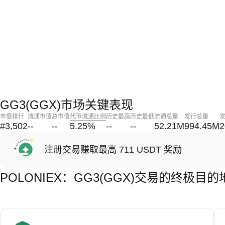
GG3(GGX)市场关键表现
市值排行
流通市值
总市值
代币流通比例
历史最高
历史最低
流通总量
发行总量
#3,502
--
--
5.25
%
--
--
52.21M
994.45M
2
注册交易赚取最高 711 USDT 奖励
POLONIEX：GG3(GGX)交易的终极目的