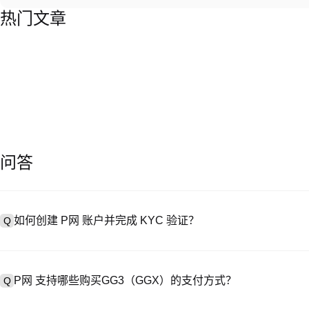
热门文章
问答
如何创建 P网 账户并完成 KYC 验证？
Q
创建账户需访问
注册页面
或下载 P网 应用（iOS/Android），
A
成验证。注册后进入 “设置→安全与验证”，上传有效身份证件和自拍。验
P网 支持哪些购买GG3（GGX）的支付方式？
Q