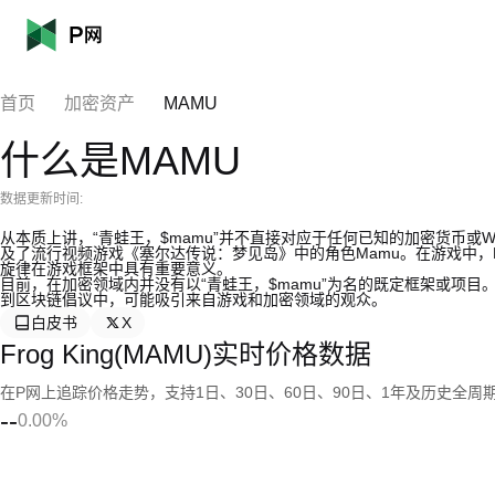
首页
加密资产
MAMU
什么是MAMU
数据更新时间:
从本质上讲，“青蛙王，$mamu”并不直接对应于任何已知的加密货币或
及了流行视频游戏《塞尔达传说：梦见岛》中的角色Mamu。在游戏中，
旋律在游戏框架中具有重要意义。
目前，在加密领域内并没有以“青蛙王，$mamu”为名的既定框架或项
到区块链倡议中，可能吸引来自游戏和加密领域的观众。
白皮书
X
Frog King(MAMU)实时价格数据
在P网上追踪价格走势，支持1日、30日、60日、90日、1年及历史全周
--
0.00%