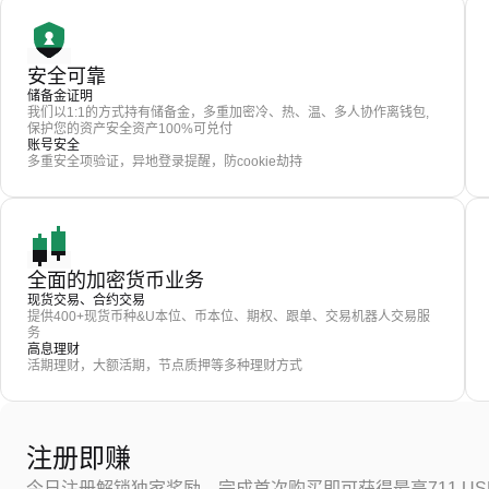
安全可靠
储备金证明
我们以1:1的方式持有储备金，多重加密冷、热、温、多人协作离钱包,
保护您的资产安全资产100%可兑付
账号安全
多重安全项验证，异地登录提醒，防cookie劫持
全面的加密货币业务
现货交易、合约交易
提供400+现货币种&U本位、币本位、期权、跟单、交易机器人交易服
务
高息理财
活期理财，大额活期，节点质押等多种理财方式
注册即赚
今日注册解锁独家奖励，完成首次购买即可获得最高711 US