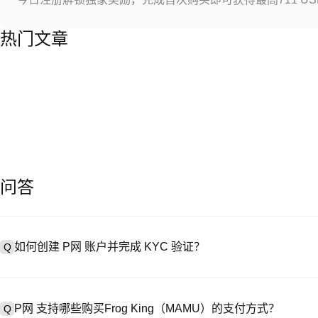
热门文章
问答
如何创建 P网 账户并完成 KYC 验证？
Q
创建账户需访问
注册页面
或下载 P网 应用（iOS/Android），
A
成验证。注册后进入 “设置→安全与验证”，上传有效身份证件和自拍。验
P网 支持哪些购买Frog King（MAMU）的支付方式？
Q