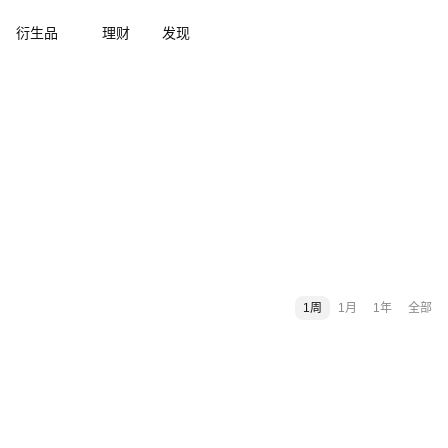
衍生品
理财
发现
1周
1月
1年
全部