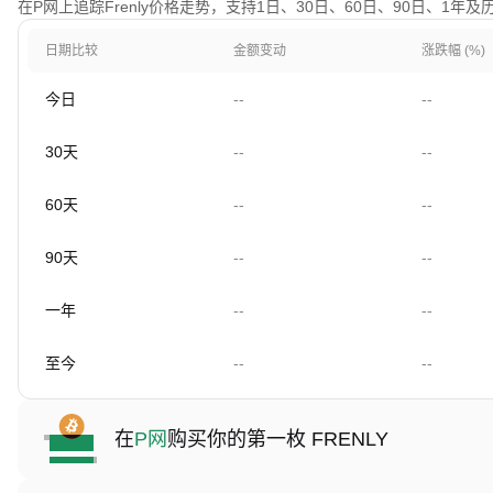
在P网上追踪Frenly价格走势，支持1日、30日、60日、90日、1年
日期比较
金额变动
涨跌幅 (%)
今日
--
--
30天
--
--
60天
--
--
90天
--
--
一年
--
--
至今
--
--
在
P网
购买你的第一枚 FRENLY