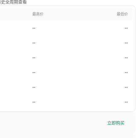
及历史全周期查看
最高价
最低价
--
--
--
--
--
--
--
--
--
--
--
--
立即购买