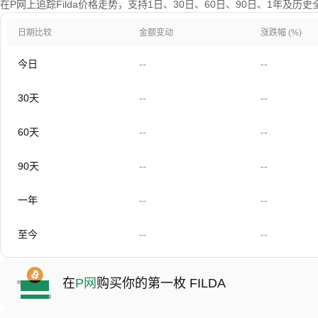
在P网上追踪Filda价格走势，支持1日、30日、60日、90日、1年及历
日期比较
金额变动
涨跌幅 (%)
今日
--
--
30天
--
--
60天
--
--
90天
--
--
一年
--
--
至今
--
--
在
P网
购买你的第一枚 FILDA