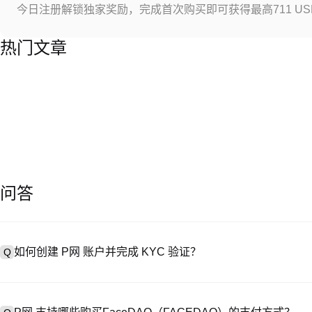
今日注册解锁独家奖励，完成首次购买即可获得最高711 US
热门文章
问答
如何创建 P网 账户并完成 KYC 验证？
Q
创建账户需访问
注册页面
或下载 P网 应用（iOS/Android），
A
成验证。注册后进入 “设置→安全与验证”，上传有效身份证件和自拍。验