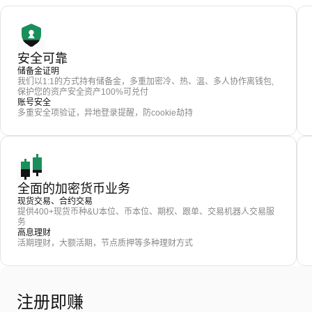
安全可靠
储备金证明
我们以1:1的方式持有储备金，多重加密冷、热、温、多人协作离钱包,
保护您的资产安全资产100%可兑付
账号安全
多重安全项验证，异地登录提醒，防cookie劫持
全面的加密货币业务
现货交易、合约交易
提供400+现货币种&U本位、币本位、期权、跟单、交易机器人交易服
务
高息理财
活期理财，大额活期，节点质押等多种理财方式
注册即赚