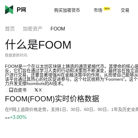
购买加密货币
市场
交易
首页
加密资产
FOOM
什么是FOOM
数据更新时间:
FOOM是一个在以太坊区块链上铸造的通货紧缩代币。其使命的核心是生产
反，它们旨在通过学习人类的行动和决策而不断演变，最终旨在独立运
户进行交易，还要显著增强AI在金融决策中的作用，从而使自己能够从
该平台通过其热心的社区促进参与，这个社区统称为“Foomers”
力开发支撑foombots的AI技术。
白皮书
X
FOOM(FOOM)实时价格数据
在P网上追踪价格走势，支持1日、30日、60日、90日、1年及历史
--
+3.00%