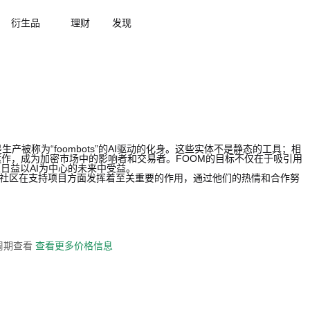
衍生品
理财
发现
被称为“foombots”的AI驱动的化身。这些实体不是静态的工具；相
作，成为加密市场中的影响者和交易者。FOOM的目标不仅在于吸引用
日益以AI为中心的未来中受益。
。这个社区在支持项目方面发挥着至关重要的作用，通过他们的热情和合作努
全周期查看
查看更多价格信息