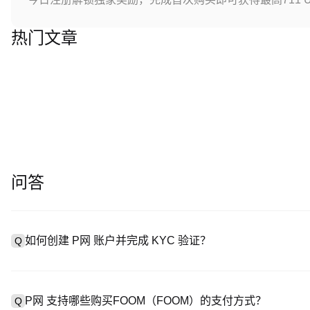
热门文章
问答
如何创建 P网 账户并完成 KYC 验证？
Q
创建账户需访问
注册页面
或下载 P网 应用（iOS/Android
A
成验证。注册后进入 “设置→安全与验证”，上传有效身份证件和自拍。
P网 支持哪些购买FOOM（FOOM）的支付方式？
Q