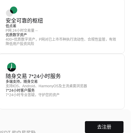
安全可靠的枢纽
低点差
P网 24小时交易量 --
优质数字资产
400+优质数字资产，P网对已上市币种执行流动性、合规性监管，有效
降低用户投资风险
随身交易 7*24小时服务
多端支持，随身交易
支持IOS、Android、HarmonyOS及主流桌面浏览器
7*24小时客户服务
7*24小时专业答疑，守护您的资产
去注册
SDT 的交易奖励