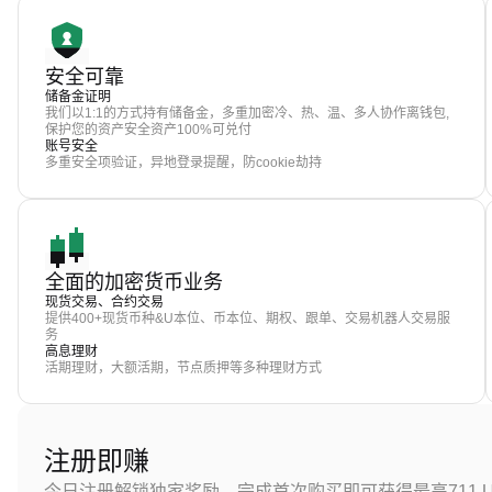
安全可靠
储备金证明
我们以1:1的方式持有储备金，多重加密冷、热、温、多人协作离钱包,
保护您的资产安全资产100%可兑付
账号安全
多重安全项验证，异地登录提醒，防cookie劫持
全面的加密货币业务
现货交易、合约交易
提供400+现货币种&U本位、币本位、期权、跟单、交易机器人交易服
务
高息理财
活期理财，大额活期，节点质押等多种理财方式
注册即赚
今日注册解锁独家奖励，完成首次购买即可获得最高711 U