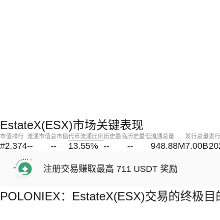
EstateX(ESX)市场关键表现
市值排行
流通市值
总市值
代币流通比例
历史最高
历史最低
流通总量
发行总量
发
#2,374
--
--
13.55
%
--
--
948.88M
7.00B
20
注册交易赚取最高 711 USDT 奖励
POLONIEX：EstateX(ESX)交易的终极