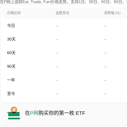
在P网上追踪Eat, Trade, Fart价格走势，支持1日、30日、60日、9
日期比较
金额变动
涨跌幅 (%)
今日
--
--
30天
--
--
60天
--
--
90天
--
--
一年
--
--
至今
--
--
在
P网
购买你的第一枚 ETF