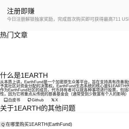
注册即赚
今日注册解锁独家奖励，完成首次购买即可获得最高711 US
热门文章
什么是1EARTH
从本质上讲，EarthFund是一个加密原生众筹平台，旨在支持具有改
予其社区对资金分配的决策权。EarthFund生态系统的核心是$1EAR
作为EarthFund社区的成员，代币持有者可以就各种事项进行投票，
性，因为它将重点从传统的慈善基金会（通常受到少数富有个人的影响）
白皮书
Github
X
关于1EARTH的其他问题
在哪里购买1EARTH(EarthFund)
Q