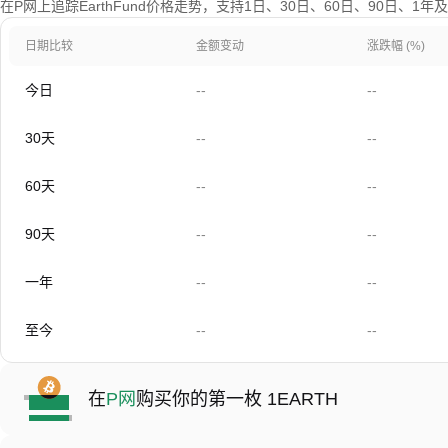
在P网上追踪EarthFund价格走势，支持1日、30日、60日、90日、1
日期比较
金额变动
涨跌幅 (%)
今日
--
--
30天
--
--
60天
--
--
90天
--
--
一年
--
--
至今
--
--
在
P网
购买你的第一枚 1EARTH