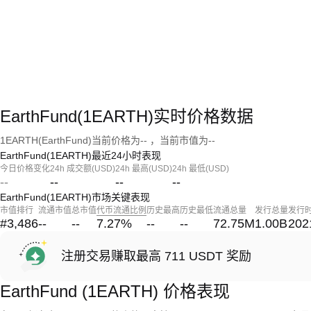
EarthFund(1EARTH)实时价格数据
1EARTH(EarthFund)当前价格为-- ，当前市值为--
EarthFund(1EARTH)最近24小时表现
今日价格变化
24h 成交额(USD)
24h 最高(USD)
24h 最低(USD)
--
--
--
--
EarthFund(1EARTH)市场关键表现
市值排行
流通市值
总市值
代币流通比例
历史最高
历史最低
流通总量
发行总量
发行
#3,486
--
--
7.27
%
--
--
72.75M
1.00B
202
注册交易赚取最高 711 USDT 奖励
EarthFund (1EARTH) 价格表现