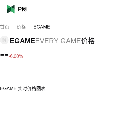
首页
价格
EGAME
EGAME
EVERY GAME
价格
--
-6.00%
EGAME 实时价格图表