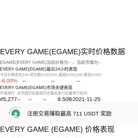
EVERY GAME(EGAME)实时价格数据
EGAME(EVERY GAME)当前价格为-- ，当前市值为--
EVERY GAME(EGAME)最近24小时表现
今日价格变化
24h 成交额(USD)
24h 最高(USD)
24h 最低(USD)
-6.00%
--
--
--
EVERY GAME(EGAME)市场关键表现
市值排行
总市值
历史最高
历史最低
发行总量
发行时间
#5,277
--
--
--
8.50B
2021-11-25
注册交易赚取最高 711 USDT 奖励
EVERY GAME (EGAME) 价格表现