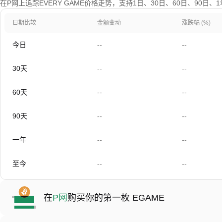
在P网上追踪EVERY GAME价格走势，支持1日、30日、60日、90日
日期比较
金额变动
涨跌幅 (%)
今日
--
--
30天
--
--
60天
--
--
90天
--
--
一年
--
--
至今
--
--
在
P网
购买你的第一枚 EGAME