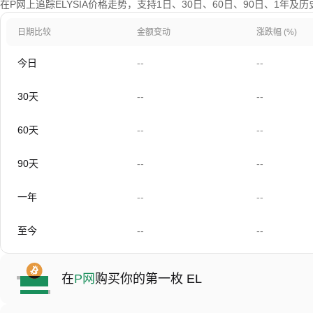
在P网上追踪ELYSIA价格走势，支持1日、30日、60日、90日、1年及
日期比较
金额变动
涨跌幅 (%)
今日
--
--
30天
--
--
60天
--
--
90天
--
--
一年
--
--
至今
--
--
在
P网
购买你的第一枚 EL