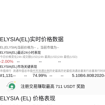
ELYSIA(EL)实时价格数据
EL(ELYSIA)当前价格为-- ，当前市值为--
ELYSIA(EL)最近24小时表现
今日价格变化
24h 成交额(USD)
24h 最高(USD)
24h 最低(USD)
-2.00%
--
--
--
ELYSIA(EL)市场关键表现
市值排行
流通市值
总市值
代币流通比例
历史最高
历史最低
流通总量
发行总量
发行时
#1,131
--
--
74.99
%
--
--
5.10B
6.80B
2020
注册交易赚取最高 711 USDT 奖励
ELYSIA (EL) 价格表现