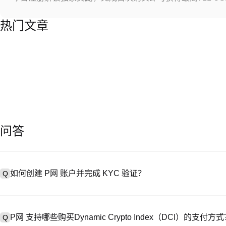
热门文章
问答
如何创建 P网 账户并完成 KYC 验证？
Q
创建账户需访问
注册页面
或下载 P网 应用（iOS/Android），
A
成验证。注册后进入 “设置→安全与验证”，上传有效身份证件和自拍。验
P网 支持哪些购买Dynamic Crypto Index（DCI）的支付方
Q