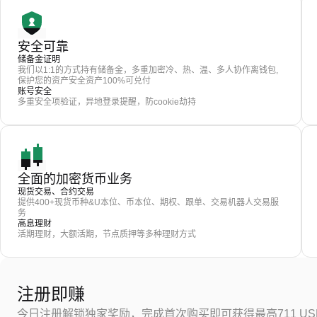
安全可靠
储备金证明
我们以1:1的方式持有储备金，多重加密冷、热、温、多人协作离钱包,
保护您的资产安全资产100%可兑付
账号安全
多重安全项验证，异地登录提醒，防cookie劫持
全面的加密货币业务
现货交易、合约交易
提供400+现货币种&U本位、币本位、期权、跟单、交易机器人交易服
务
高息理财
活期理财，大额活期，节点质押等多种理财方式
注册即赚
今日注册解锁独家奖励，完成首次购买即可获得最高711 US