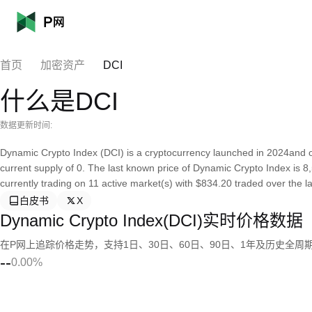
首页
加密资产
DCI
什么是DCI
数据更新时间:
Dynamic Crypto Index (DCI) is a cryptocurrency launched in 2024and 
current supply of 0. The last known price of Dynamic Crypto Index is 8
currently trading on 11 active market(s) with $834.20 traded over the la
白皮书
X
Dynamic Crypto Index(DCI)实时价格数据
在P网上追踪价格走势，支持1日、30日、60日、90日、1年及历史全周
--
0.00%