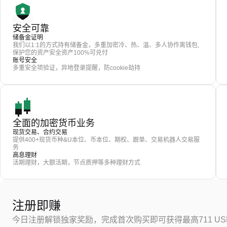
安全可靠
储备金证明
我们以1:1的方式持有储备金，多重加密冷、热、温、多人协作离钱包,
保护您的资产安全资产100%可兑付
账号安全
多重安全项验证，异地登录提醒，防cookie劫持
全面的加密货币业务
现货交易、合约交易
提供400+现货币种&U本位、币本位、期权、跟单、交易机器人交易服
务
高息理财
活期理财，大额活期，节点质押等多种理财方式
注册即赚
今日注册解锁独家奖励，完成首次购买即可获得最高711 US