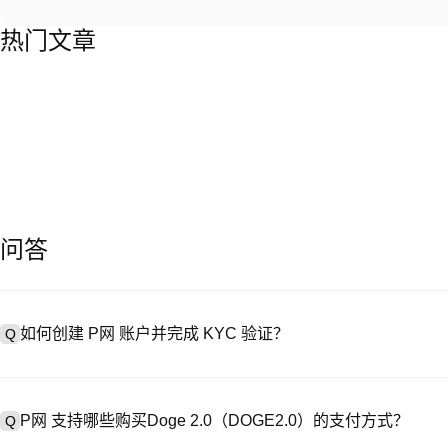
热门文章
问答
如何创建 P网 账户并完成 KYC 验证？
Q
创建账户需访问
注册页面
或下载 P网 应用（iOS/Android），
A
成验证。注册后进入 “设置→安全与验证”，上传有效身份证件和自拍。验
P网 支持哪些购买Doge 2.0（DOGE2.0）的支付方式？
Q