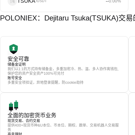
TSUKA
--
0.00
%
/USDT
POLONIEX：Dejitaru Tsuka(TSUKA
安全可靠
储备金证明
我们以1:1的方式持有储备金，多重加密冷、热、温、多人协作离钱包,
保护您的资产安全资产100%可兑付
账号安全
多重安全项验证，异地登录提醒，防cookie劫持
全面的加密货币业务
现货交易、合约交易
提供400+现货币种&U本位、币本位、期权、跟单、交易机器人交易服
务
高息理财