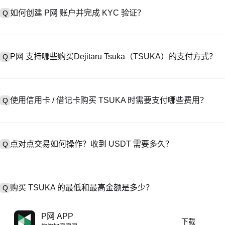
如何创建 P网 账户并完成 KYC 验证？
Q
创建账户需访问
注册页面
或下载 P网 应用（iOS/Android），
A
成验证。注册后进入 “设置→安全与验证”，上传有效身份证件和自拍。验
P网 支持哪些购买Dejitaru Tsuka（TSUKA）的支付方式？
Q
P网 支持：1）信用卡 / 借记卡（Visa/MasterCard）即时购
A
处购买 USDT；3）银行转账（法币入金）支持美元等法币，到账需 1-
使用信用卡 / 借记卡购买 TSUKA 时需要支付哪些费用？
Q
易，提供定制报价。
信用卡手续费因第三方提供商而异，通常为 0.5%-1.5%。P网 不存
A
USDT→TSUKA，此时执行 TSUKA/USDT 交易需支付标准现货交易费
点对点交易如何操作？收到 USDT 需要多久？
Q
在 P2P 交易中，选择活跃卖家的广告，发起购买订单，直接向卖家付款
A
释放至你的钱包。结算时间通常为 15 分钟到 2 小时，取决于支付
购买 TSUKA 的最低和最高金额是多少？
Q
最低和最高限额因购买方式和验证等级而异。信用卡 / 借记卡最低通常
A
P网 APP
下载
常起价 10 美元）；银行转账最低存款多为 100 美元。操作前请查