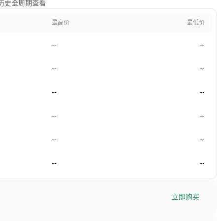
及历史全周期查看
最高价
最低价
--
--
--
--
--
--
--
--
--
--
--
--
立即购买