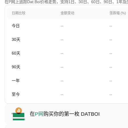
在P网上追踪Dat Boi价格走势，支持1日、30日、60日、90日、1年
日期比较
金额变动
涨跌幅 (%)
今日
--
--
30天
--
--
60天
--
--
90天
--
--
一年
--
--
至今
--
--
在
P网
购买你的第一枚 DATBOI