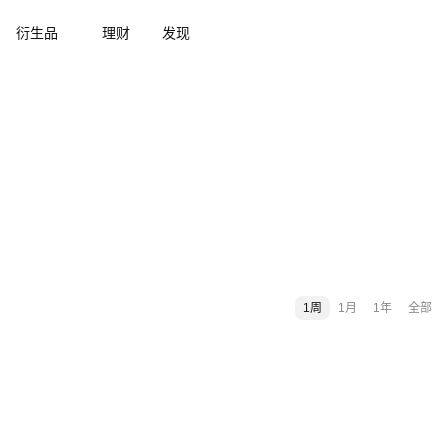
衍生品
理财
发现
1周
1月
1年
全部