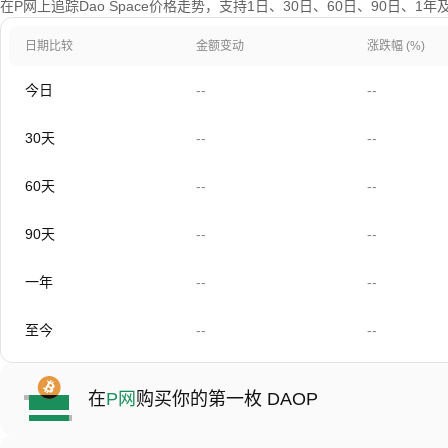
在P网上追踪Dao Space价格走势，支持1日、30日、60日、90日、1
日期比较
金额变动
涨跌幅 (%)
今日
--
--
30天
--
--
60天
--
--
90天
--
--
一年
--
--
至今
--
--
在
P网
购买你的第一枚 DAOP