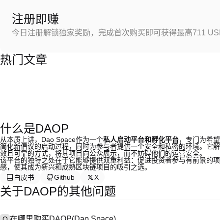
注册即赚
今日注册解锁独家奖励，完成首次购买即可获得最高711 US
热门文章
什么是DAOP
从本质上讲，Dao Space作为一个
私人启动平台和孵化平台
，专门为希望
简化新倡议的启动过程，同时为参与者提供一个安全和私密的环境。它解
效且可靠的方式，将其项目向公众展示，而不妨碍他们的运营安全。
该平台的独特之处在于它能够提供双重利益：促进投资者参与有前景的项
感，使其成为新兴和成熟区块链项目的吸引之选。
白皮书
Github
X
关于DAOP的其他问题
在哪里购买DAOP(Dao Space)
Q