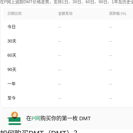
在P网上追踪DMT价格走势，支持1日、30日、60日、90日、1年及历史
日期比较
金额变动
涨跌幅 (%)
今日
--
--
30天
--
--
60天
--
--
90天
--
--
一年
--
--
至今
--
--
在
P网
购买你的第一枚 DMT