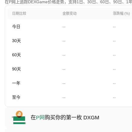
在P网上追踪DEXGame价格走势，支持1日、30日、60日、90日、
日期比较
金额变动
涨跌幅 (%)
今日
--
--
30天
--
--
60天
--
--
90天
--
--
一年
--
--
至今
--
--
在
P网
购买你的第一枚 DXGM