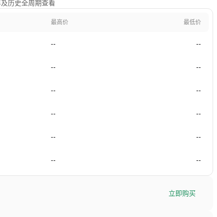
1年及历史全周期查看
最高价
最低价
--
--
--
--
--
--
--
--
--
--
--
--
立即购买