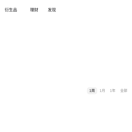
衍生品
理财
发现
1周
1月
1年
全部