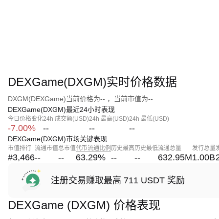
DEXGame(DXGM)实时价格数据
DXGM(DEXGame)当前价格为-- ，当前市值为--
DEXGame(DXGM)最近24小时表现
今日价格变化
24h 成交额(USD)
24h 最高(USD)
24h 最低(USD)
-7.00%
--
--
--
DEXGame(DXGM)市场关键表现
市值排行
流通市值
总市值
代币流通比例
历史最高
历史最低
流通总量
发行总量
#3,466
--
--
63.29
%
--
--
632.95M
1.00B
注册交易赚取最高 711 USDT 奖励
DEXGame (DXGM) 价格表现