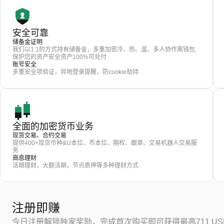
安全可靠
储备金证明
我们以1:1的方式持有储备金，多重加密冷、热、温、多人协作离钱包,
保护您的资产安全资产100%可兑付
账号安全
多重安全项验证，异地登录提醒，防cookie劫持
全面的加密货币业务
现货交易、合约交易
提供400+现货币种&U本位、币本位、期权、跟单、交易机器人交易服
务
高息理财
活期理财，大额活期，节点质押等多种理财方式
注册即赚
今日注册解锁独家奖励，完成首次购买即可获得最高711 US