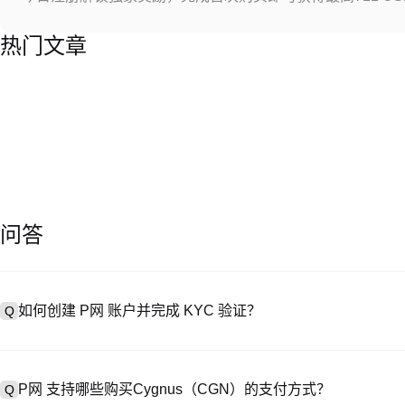
热门文章
问答
如何创建 P网 账户并完成 KYC 验证？
Q
创建账户需访问
注册页面
或下载 P网 应用（iOS/Android），
A
成验证。注册后进入 “设置→安全与验证”，上传有效身份证件和自拍。验
P网 支持哪些购买Cygnus（CGN）的支付方式？
Q