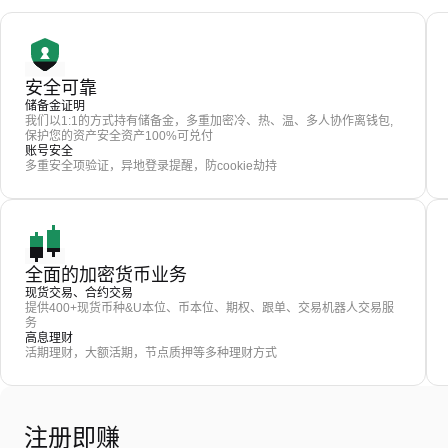
安全可靠
储备金证明
我们以1:1的方式持有储备金，多重加密冷、热、温、多人协作离钱包,
保护您的资产安全资产100%可兑付
账号安全
多重安全项验证，异地登录提醒，防cookie劫持
全面的加密货币业务
现货交易、合约交易
提供400+现货币种&U本位、币本位、期权、跟单、交易机器人交易服
务
高息理财
活期理财，大额活期，节点质押等多种理财方式
注册即赚