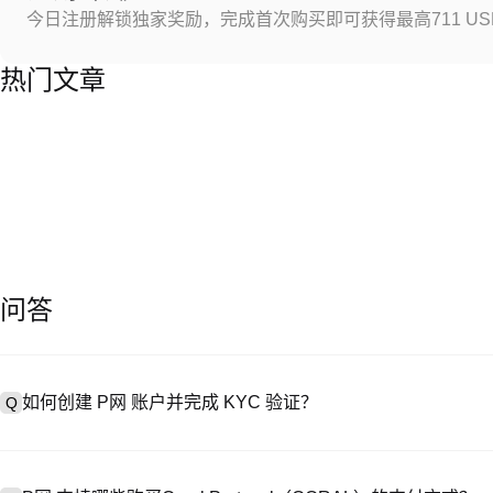
今日注册解锁独家奖励，完成首次购买即可获得最高711 US
热门文章
问答
如何创建 P网 账户并完成 KYC 验证？
Q
创建账户需访问
注册页面
或下载 P网 应用（iOS/Android），
A
成验证。注册后进入 “设置→安全与验证”，上传有效身份证件和自拍。验