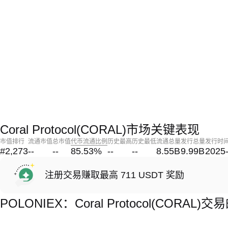
Coral Protocol(CORAL)市场关键表现
市值排行
流通市值
总市值
代币流通比例
历史最高
历史最低
流通总量
发行总量
发行时
#2,273
--
--
85.53
%
--
--
8.55B
9.99B
2025
注册交易赚取最高 711 USDT 奖励
POLONIEX：Coral Protocol(CORAL