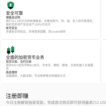
安全可靠
储备金证明
我们以1:1的方式持有储备金，多重加密冷、热、温、多人协作离钱包,
保护您的资产安全资产100%可兑付
账号安全
多重安全项验证，异地登录提醒，防cookie劫持
全面的加密货币业务
现货交易、合约交易
提供400+现货币种&U本位、币本位、期权、跟单、交易机器人交易服
务
高息理财
活期理财，大额活期，节点质押等多种理财方式
注册即赚
今日注册解锁独家奖励，完成首次购买即可获得最高711 US