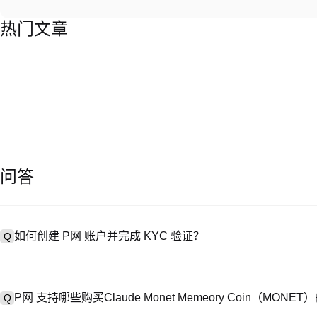
热门文章
问答
如何创建 P网 账户并完成 KYC 验证？
Q
创建账户需访问
注册页面
或下载 P网 应用（iOS/Android），
A
成验证。注册后进入 “设置→安全与验证”，上传有效身份证件和自拍。验
P网 支持哪些购买Claude Monet Memeory Coin（MON
Q