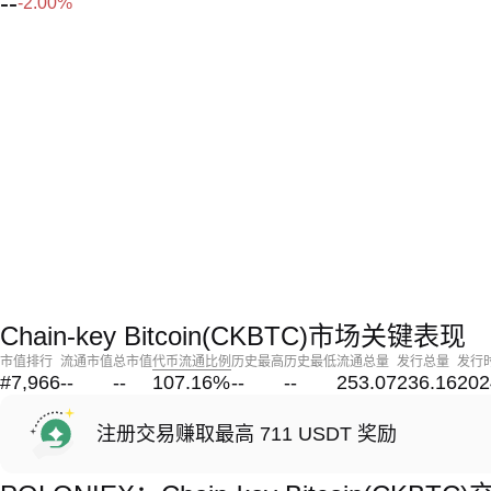
--
-2.00%
Chain-key Bitcoin(CKBTC)市场关键表现
市值排行
流通市值
总市值
代币流通比例
历史最高
历史最低
流通总量
发行总量
发行
#7,966
--
--
107.16
%
--
--
253.07
236.16
202
注册交易赚取最高 711 USDT 奖励