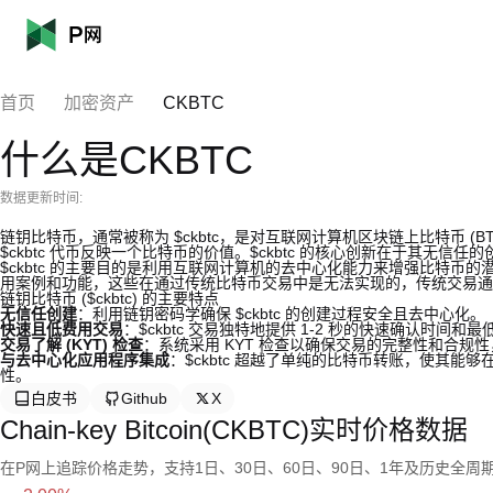
首页
加密资产
CKBTC
什么是CKBTC
数据更新时间:
链钥比特币，通常被称为 $ckbtc，是对互联网计算机区块链上比特币 (
$ckbtc 代币反映一个比特币的价值。$ckbtc 的核心创新在于其无
$ckbtc 的主要目的是利用互联网计算机的去中心化能力来增强比特币的潜力。
用案例和功能，这些在通过传统比特币交易中是无法实现的，传统交易通
链钥比特币 ($ckbtc) 的主要特点
无信任创建
：利用链钥密码学确保 $ckbtc 的创建过程安全且去中心化。
快速且低费用交易
：$ckbtc 交易独特地提供 1-2 秒的快速确认时
交易了解 (KYT) 检查
：系统采用 KYT 检查以确保交易的完整性和合规性，
与去中心化应用程序集成
：$ckbtc 超越了单纯的比特币转账，使其能够
性。
白皮书
Github
X
Chain-key Bitcoin(CKBTC)实时价格数据
在P网上追踪价格走势，支持1日、30日、60日、90日、1年及历史全周