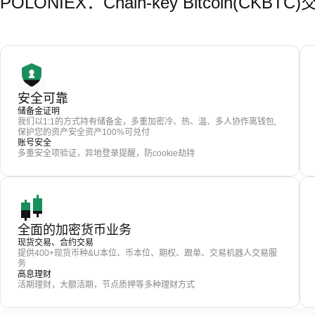
POLONIEX：Chain-key Bitcoin(CK
安全可靠
储备金证明
我们以1:1的方式持有储备金，多重加密冷、热、温、多人协作离钱包,
保护您的资产安全资产100%可兑付
账号安全
多重安全项验证，异地登录提醒，防cookie劫持
全面的加密货币业务
现货交易、合约交易
提供400+现货币种&U本位、币本位、期权、跟单、交易机器人交易服
务
高息理财
活期理财，大额活期，节点质押等多种理财方式