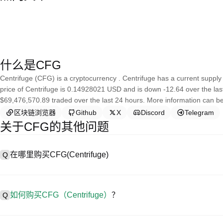
什么是CFG
Centrifuge (CFG) is a cryptocurrency . Centrifuge has a current supply
price of Centrifuge is 0.14928021 USD and is down -12.64 over the last 
$69,476,570.89 traded over the last 24 hours. More information can be f
区块链浏览器
Github
X
Discord
Telegram
关于CFG的其他问题
在哪里购买CFG(Centrifuge)
Q
A
中心化交易所（CEX）是购买Centrifuge最简单、最可靠的方式
用户轻松交易。例如，P网支持多种代币交易，包括CFG，并提供具
如何购买CFG（Centrifuge）
？
Q
在 CEX 购买Centrifuge一般需要以下步骤：
步骤1.创建账户并完成身份认证（KYC）。
A
在P网仅需4步就可开启您的加密资产交易之旅，安全便捷地买卖CFG（Ce