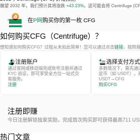
展望 2032 年，我们预计其将涨跌
+43.23%
，这可能会将 Centrifuge 
在
P网
购买你的第一枚 CFG
如何购买CFG（Centrifuge）？
想知道如何购买CFG？过程从未如此简单！您可以通过点击
链接
，按照我
注册账户
选择支付方式
通过官网或移动端完成账号注册并通过
多数情况下，需先通
KYC 验证，即可享受全方位一站式交
定币（如 USDT）
易服务。
USDT→CFG
注册
购买CFG
注册即赚
今日注册解锁独家奖励，完成首次购买即可获得最高711 US
热门文章