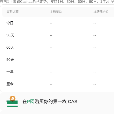
在P网上追踪Cashaa价格走势，支持1日、30日、60日、90日、1年及
日期比较
金额变动
涨跌幅 (%)
今日
--
--
30天
--
--
60天
--
--
90天
--
--
一年
--
--
至今
--
--
在
P网
购买你的第一枚 CAS