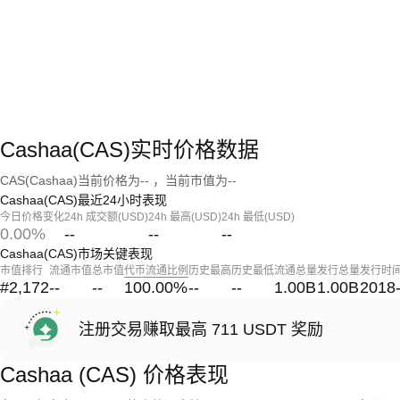
Cashaa(CAS)实时价格数据
CAS(Cashaa)当前价格为-- ，当前市值为--
Cashaa(CAS)最近24小时表现
今日价格变化
24h 成交额(USD)
24h 最高(USD)
24h 最低(USD)
0.00%
--
--
--
Cashaa(CAS)市场关键表现
市值排行
流通市值
总市值
代币流通比例
历史最高
历史最低
流通总量
发行总量
发行时
#2,172
--
--
100.00
%
--
--
1.00B
1.00B
2018
注册交易赚取最高 711 USDT 奖励
Cashaa (CAS) 价格表现