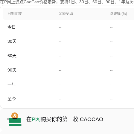
在P网上追踪CaoCao价格走势，支持1日、30日、60日、90日、1年及
日期比较
金额变动
涨跌幅 (%)
今日
--
--
30天
--
--
60天
--
--
90天
--
--
一年
--
--
至今
--
--
在
P网
购买你的第一枚 CAOCAO