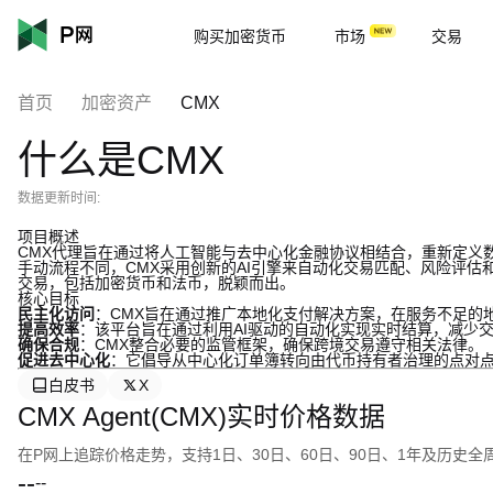
购买加密货币
市场
交易
首页
加密资产
CMX
什么是CMX
数据更新时间:
项目概述
CMX代理旨在通过将人工智能与去中心化金融协议相结合，重新定义
手动流程不同，CMX采用创新的AI引擎来自动化交易匹配、风险评
交易，包括加密货币和法币，脱颖而出。
核心目标
民主化访问
：CMX旨在通过推广本地化支付解决方案，在服务不足的
提高效率
：该平台旨在通过利用AI驱动的自动化实现实时结算，减少
确保合规
：CMX整合必要的监管框架，确保跨境交易遵守相关法律。
促进去中心化
：它倡导从中心化订单簿转向由代币持有者治理的点对
白皮书
X
CMX Agent(CMX)实时价格数据
在P网上追踪价格走势，支持1日、30日、60日、90日、1年及历史
--
--