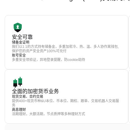
安全可靠
储备金证明
我们以1:1的方式持有储备金，多重加密冷、热、温、多人协作离钱包,
保护您的资产安全资产100%可兑付
账号安全
多重安全项验证，异地登录提醒，防cookie劫持
全面的加密货币业务
现货交易、合约交易
提供400+现货币种&U本位、币本位、期权、跟单、交易机器人交易服
务
高息理财
活期理财，大额活期，节点质押等多种理财方式