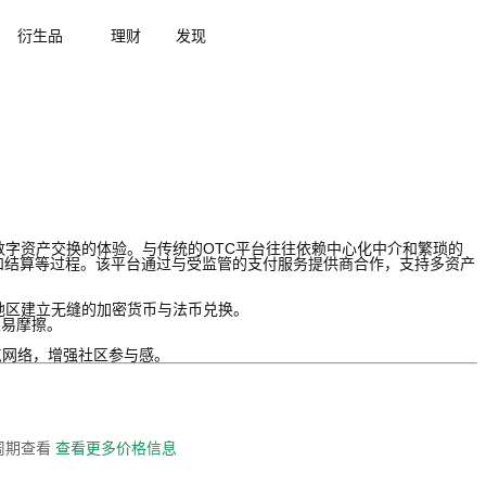
衍生品
理财
发现
数字资产交换的体验。与传统的OTC平台往往依赖中心化中介和繁琐的
估和结算等过程。该平台通过与受监管的支付服务提供商合作，支持多资产
地区建立无缝的加密货币与法币兑换。
交易摩擦。
点网络，增强社区参与感。
全周期查看
查看更多价格信息