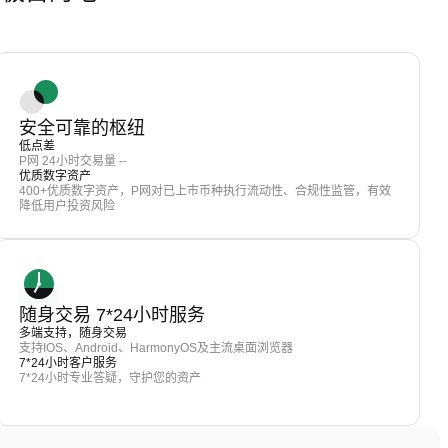
安全可靠的枢纽
低点差
P网 24小时交易量 --
优质数字资产
400+优质数字资产，P网对已上市币种执行流动性、合规性监管，有效
降低用户投资风险
随身交易 7*24小时服务
多端支持，随身交易
支持IOS、Android、HarmonyOS及主流桌面浏览器
7*24小时客户服务
7*24小时专业答疑，守护您的资产