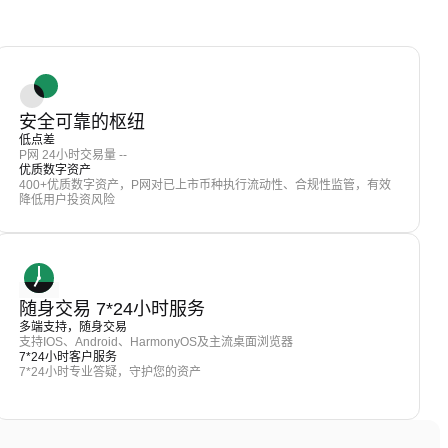
安全可靠的枢纽
低点差
P网 24小时交易量 --
优质数字资产
400+优质数字资产，P网对已上市币种执行流动性、合规性监管，有效
降低用户投资风险
随身交易 7*24小时服务
多端支持，随身交易
支持IOS、Android、HarmonyOS及主流桌面浏览器
7*24小时客户服务
7*24小时专业答疑，守护您的资产