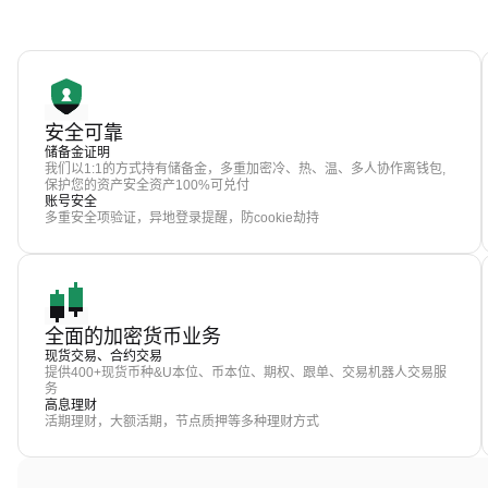
安全可靠
储备金证明
我们以1:1的方式持有储备金，多重加密冷、热、温、多人协作离钱包,
保护您的资产安全资产100%可兑付
账号安全
多重安全项验证，异地登录提醒，防cookie劫持
全面的加密货币业务
现货交易、合约交易
提供400+现货币种&U本位、币本位、期权、跟单、交易机器人交易服
务
高息理财
活期理财，大额活期，节点质押等多种理财方式