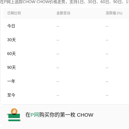
在P网上追踪CHOW CHOW价格走势，支持1日、30日、60日、90日
日期比较
金额变动
涨跌幅 (%)
今日
--
--
30天
--
--
60天
--
--
90天
--
--
一年
--
--
至今
--
--
在
P网
购买你的第一枚 CHOW