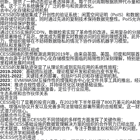
创新，提供了一种动态验证者选择算法。每个共识周期根据质押代币量和
者。这个三方系统确保了广泛的参与和资源优化。
去中心化存储和证明机制
CESS的存储层集成了开创性的验证系统：闲置空间证明（PoIS）和数
用存储空间的贡献，同时通过先进的复制技术保持数据完整性。PoIS允
障时持续保护数据。
内容交付和AI集成
通过CESS实施的CD²N，数据检索实现了革命性的改进，采用复杂的
统显著降低了延迟，使其成为需要实时数据访问的应用的理想选择。此外，
力，使组织能够在不妨碍数据隐私的情况下协作训练机器学习模型。
团队和发展历史
创始愿景和团队组成
CESS网络的思想根源追溯到2019年，由来自英国、美国、印度和阿
略方向源于对早期去中心化存储模型所面临的局限性的深刻理解，特别是
里程碑发展时间线
CESS的发展轨迹突显了从理论形成到实际应用的系统性旅程：
2019-2020
：基础团队组建、理论框架开发和初始白皮书发布。
2021-2022
：关键技术的部署，包括R²S共识和存储证明机制。
2023
：EVM/WASM互操作性的增强和去中心化文件共享工具的推出，
2024
：推进合规性倡议，并持续优化区块链基础设施。
2025
：为主网的推出做准备，定位于行业应用。
生态系统和合作伙伴关系
投资支持
CESS吸引了显著的投资兴趣，在2023年下半年获得了800万美元的
络、增强AI协议开发以及完善多司法管辖区部署所需的合规框架。这一财
式潜力的信心。
战略合作与实施
战略合作在展示CESS在不同领域的多样性方面发挥了关键作用：
与实施CESS基础设施的数据管理解决方案的组织的合作努力已经出现
学术联盟，特别是与研究机构的合作，专注于数据主权和知识产权问题，
代币经济学和网络参与
$CESS代币的用途