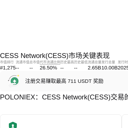
CESS Network(CESS)市场关键表现
市值排行
流通市值
总市值
代币流通比例
历史最高
历史最低
流通总量
发行总量
发行时
#1,275
--
--
26.50
%
--
--
2.65B
10.00B
202
注册交易赚取最高 711 USDT 奖励
POLONIEX：CESS Network(CESS)