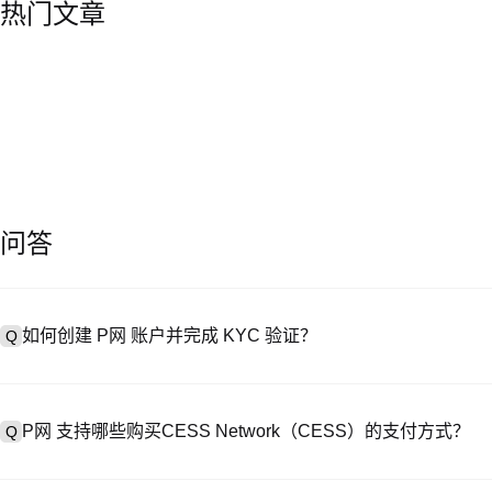
热门文章
问答
如何创建 P网 账户并完成 KYC 验证？
Q
创建账户需访问
注册页面
或下载 P网 应用（iOS/Android），
A
成验证。注册后进入 “设置→安全与验证”，上传有效身份证件和自拍。验
P网 支持哪些购买CESS Network（CESS）的支付方式？
Q
P网 支持：1）信用卡 / 借记卡（Visa/MasterCard）即时购
A