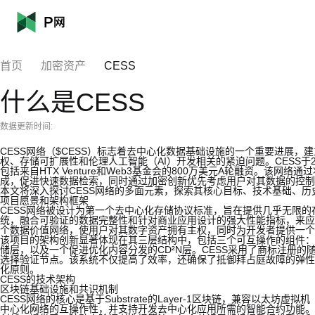
首页
加密资产
CESS
什么是CESS
数据更新时间:
CESS网络（$CESS）标志着去中心化数据基础设施的一个重要进展，建立
权、存储可扩展性和伦理人工智能（AI）开发相关的紧迫问题。CESS于
包括来自HTX Venture和Web3基金会的800万美元A轮融资。该
成，促进快速数据检索，同时通过加密创新优先考虑用户对其数据的控制
本文将深入探讨CESS网络的多面元素，探索其核心目标、技术基础、历
项目愿景和架构框架
CESS网络被设计为第一个去中心化存储协议标准，旨在提供几乎无限的
统，融合可验证的数据完整性和针对商业应用设计的强大性能指标，来应
个数据价值网络，使用户对其数字资产拥有主权，同时为开发者提供一个
该项目的架构创新显著体现在其三层结构中，包括三个可互操作的组件：
储层，以及一个促进优化内容分发的CD²N层。CESS采用了商标注册的
选择验证节点。该系统不仅提高了效率，还确保了抵御拜占庭故障的弹性
化原则。
CESS的技术架构
区块链基础设施和共识机制
CESS网络的核心是基于Substrate的Layer-1区块链，兼容以太坊虚拟
中心化网络的互操作性，并支持开发去中心化应用所需的智能合约功能。