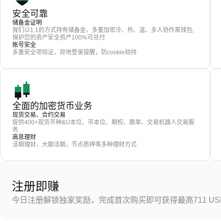
安全可靠
储备金证明
我们以1:1的方式持有储备金，多重加密冷、热、温、多人协作离钱包,
保护您的资产安全资产100%可兑付
账号安全
多重安全项验证，异地登录提醒，防cookie劫持
全面的加密货币业务
现货交易、合约交易
提供400+现货币种&U本位、币本位、期权、跟单、交易机器人交易服
务
高息理财
活期理财，大额活期，节点质押等多种理财方式
注册即赚
今日注册解锁独家奖励，完成首次购买即可获得最高711 US