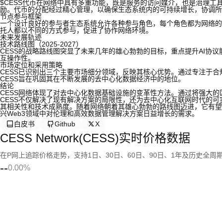
$CESS代币在网络中具有多重功能，既是服务的访问媒介，也是治理
励。代币的分配经过精心管理，以确保生态系统内的可持续增长，协调所
节点参与框架
一个设计良好的参与者生态系统允许各种参与角色，每个角色都为网络的
托人都以不同的方式参与，促进了协作网络环境。
未来发展轨迹
技术路线图（2025-2027）
CESS的战略路线图突显了未来几年的雄心勃勃的目标，重点提升AI协
互操作性。
市场定位和采用策略
CESS已识别出三个主要市场细分领域，反映其核心优势。通过专注于合
CESS旨在巩固其在不断发展的去中心化数据经济中的地位。
结论
CESS网络体现了对去中心化数据基础设施的变革性方法。通过将强大
CESS不仅解决了现有解决方案的局限性，还为去中心化互联网时代的
其相关性和技术成熟度。随着网络朝着其雄心勃勃的路线图迈进，它有望
兴Web3领域中对伦理和高效数据管理解决方案日益增长的需求。
白皮书
Github
X
CESS Network(CESS)实时价格数据
在P网上追踪价格走势，支持1日、30日、60日、90日、1年及历史全周
--
0.00%