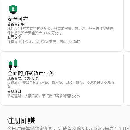
安全可靠
储备金证明
我们以1:1的方式持有储备金，多重加密冷、热、温、多人协作离钱包,
保护您的资产安全资产100%可兑付
账号安全
多重安全项验证，异地登录提醒，防cookie劫持
全面的加密货币业务
现货交易、合约交易
提供400+现货币种&U本位、币本位、期权、跟单、交易机器人交易服
务
高息理财
活期理财，大额活期，节点质押等多种理财方式
注册即赚
今日注册解锁独家奖励，完成首次购买即可获得最高711 US