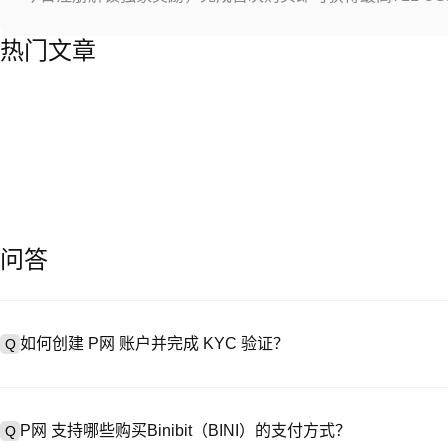
热门文章
问答
如何创建 P网 账户并完成 KYC 验证？
Q
创建账户需访问
注册页面
或下载 P网 应用（iOS/Android），
A
成验证。注册后进入 “设置→安全与验证”，上传有效身份证件和自拍。验
P网 支持哪些购买Binibit（BINI）的支付方式？
Q