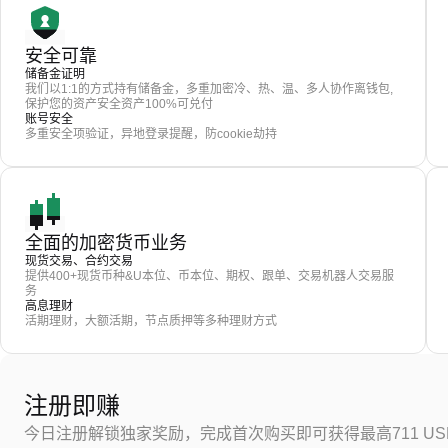
安全可靠
储备金证明
我们以1:1的方式持有储备金，多重加密冷、热、温、多人协作离钱包,
保护您的资产安全资产100%可兑付
账号安全
多重安全项验证，异地登录提醒，防cookie劫持
全面的加密货币业务
现货交易、合约交易
提供400+现货币种&U本位、币本位、期权、跟单、交易机器人交易服
务
高息理财
活期理财，大额活期，节点质押等多种理财方式
注册即赚
今日注册解锁独家奖励，完成首次购买即可获得最高711 US