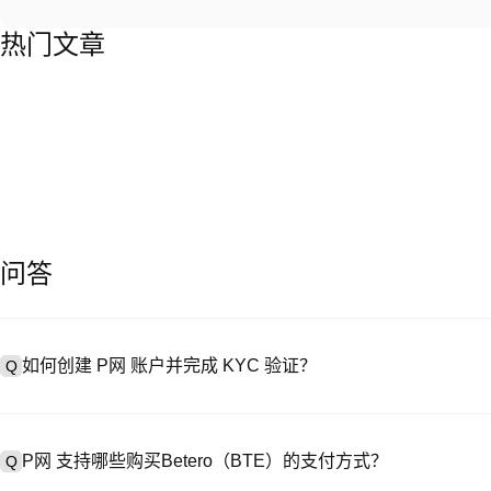
热门文章
问答
如何创建 P网 账户并完成 KYC 验证？
Q
创建账户需访问
注册页面
或下载 P网 应用（iOS/Android），
A
成验证。注册后进入 “设置→安全与验证”，上传有效身份证件和自拍。验
P网 支持哪些购买Betero（BTE）的支付方式？
Q